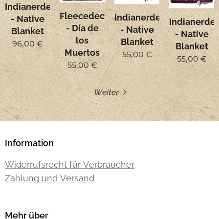
Indianerdecke
Fleecedecke
Indianerdecke
- Native
Indianerde
- Día de
- Native
Blanket
- Native
los
Blanket
96,00
€
Blanket
Muertos
55,00
€
55,00
€
55,00
€
Weiter
Information
Widerrufsrecht für Verbraucher
Zahlung und Versand
Mehr über