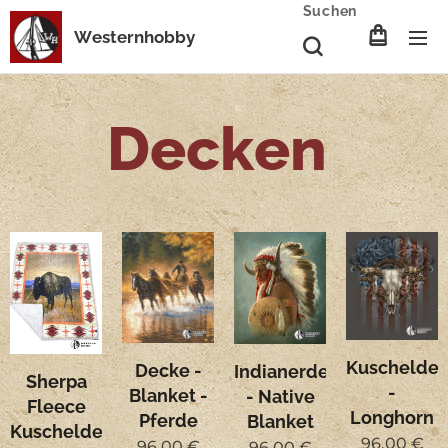
Suchen
Westernhobby
Decken
Kuschelde
Decke -
Indianerdecke
Sherpa
-
Blanket -
- Native
Fleece
Longhorn
Pferde
Blanket
Kuscheldecke
96,00
€
96,00
€
96,00
€