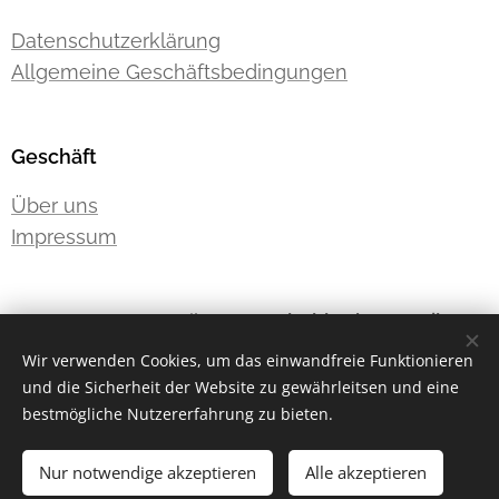
Datenschutzerklärung
Allgemeine Geschäftsbedingungen
Geschäft
Über uns
Impressum
E-Mail:
westernhobbyde@gmail.com
Telefon:
+491776091185
Wir verwenden Cookies, um das einwandfreie Funktionieren
und die Sicherheit der Website zu gewährleitsen und eine
bestmögliche Nutzererfahrung zu bieten.
Widerrufen
Nur notwendige akzeptieren
Alle akzeptieren