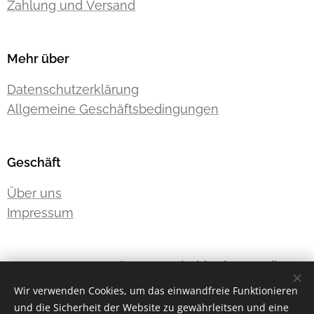
Zahlung und Versand
Mehr über
Datenschutzerklärung
Allgemeine Geschäftsbedingungen
Geschäft
Über uns
Impressum
E-Mail:
westernhobbyde@gmail.com
Telefon:
+491776091185
Wir verwenden Cookies, um das einwandfreie Funktionieren
und die Sicherheit der Website zu gewährleitsen und eine