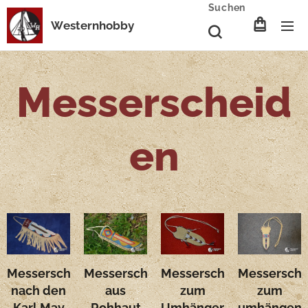
Suchen
Westernhobby
Messerscheid
en
Messerscheide
Messerscheide
Messersche
Messerscheide
nach den
aus
zum
zum
Karl May
Rohhaut
umhängen
Umhängen