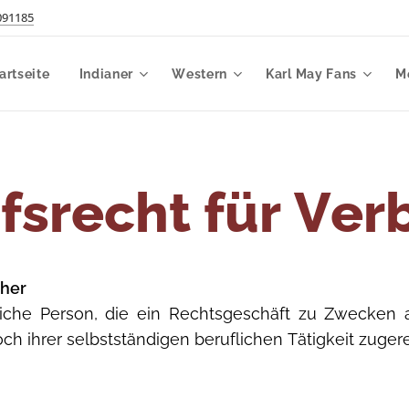
091185
artseite
Indianer
Western
Karl May Fans
M
fsrecht für Ver
cher
rliche Person, die ein Rechtsgeschäft zu Zwecken 
ch ihrer selbstständigen beruflichen Tätigkeit zuge