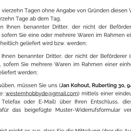
n vierzehn Tagen ohne Angabe von Gründen diesen Ve
ierzehn Tage ab dem Tag,
 Ihnen benannter Dritter, der nicht der Befördere
sofern Sie eine oder mehrere Waren im Rahmen eine
heitlich geliefert wird bzw. werden;
hnen benannter Dritter, der nicht der Beförderer is
sofern Sie mehrere Waren im Rahmen einer einheit
liefert werden;
uüben, müssen Sie uns (
Jan Kohout, Ruberting 30, 
se:
westernhobbyde@gmail.com
) mittels einer einde
, Telefax oder E-Mail) über Ihren Entschluss, die
afür das beigefügte Muster-Widerrufsformular v
ist reicht es aus, dass Sie die Mitteilung über die 