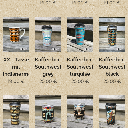
16,00
€
16,00
€
19,00
€
XXL Tasse
Kaffeebecher
Kaffeebecher
Kaffeebech
mit
Southwest
Southwest
Southwest
Indianermotiv
grey
turquise
black
19,00
€
25,00
€
25,00
€
25,00
€