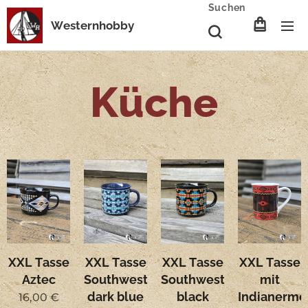
Suchen
Westernhobby
Küche
XXL Tasse
XXL Tasse
XXL Tasse
XXL Tasse
Aztec
Southwest
Southwest
mit
dark blue
black
Indianermo
16,00
€