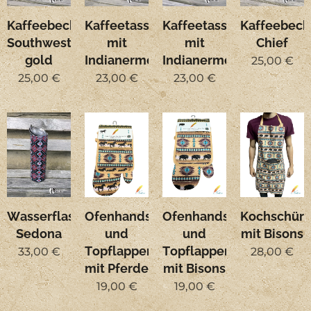
Kaffeebecher
Kaffeetasse
Kaffeetasse
Kaffeebech
Southwest
mit
mit
Chief
gold
Indianermotiv
Indianermotiv
25,00
€
25,00
€
23,00
€
23,00
€
Wasserflasche
Ofenhandschuh
Ofenhandschuh
Kochschürz
Sedona
und
und
mit Bisons
Topflappen
Topflappen
33,00
€
28,00
€
mit Pferde
mit Bisons
19,00
€
19,00
€