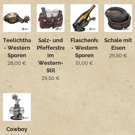
Teelichthalter
Salz- und
Flaschenhalter
Schale mit
- Western
Pfefferstreuer
- Western
Eisen
Sporen
im
Sporen
29,50
€
Western-
28,00
€
51,00
€
Stil
29,50
€
Cowboy