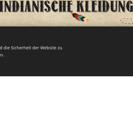
 die Sicherheit der Website zu
Jetzt kaufen >
n.
Powwow Styl