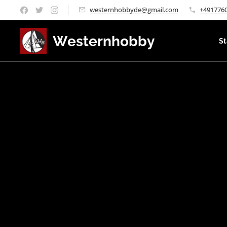
westernhobbyde@gmail.com
+491776
Westernhobby
St