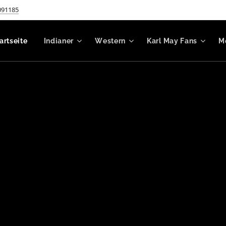
091185
artseite
Indianer
Western
Karl May Fans
M