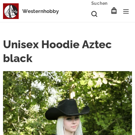
Suchen
Westernhobby
Unisex Hoodie Aztec
black