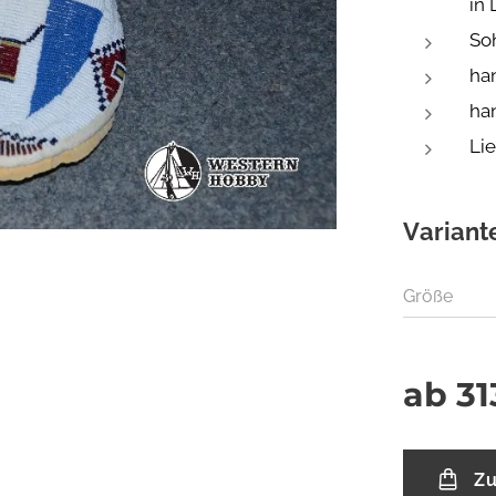
in 
So
ha
ha
Li
Variant
Größe
ab
31
Zu