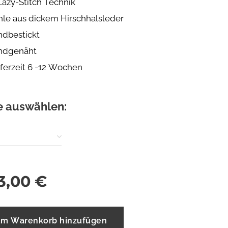
Lazy-Stitch Technik
hle aus dickem Hirschhalsleder
ndbestickt
ndgenäht
eferzeit 6 -12 Wochen
e auswählen:
3,00
€
m Warenkorb hinzufügen