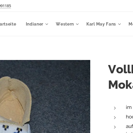
091185
artseite
Indianer
Western
Karl May Fans
M
Voll
Mok
im 
ho
au