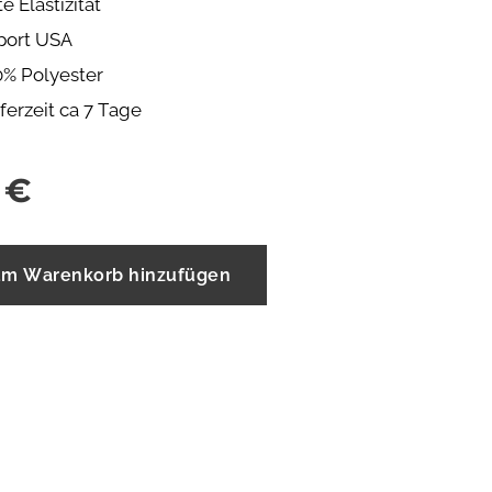
e Elastizität
port USA
0% Polyester
ferzeit ca 7 Tage
€
m Warenkorb hinzufügen