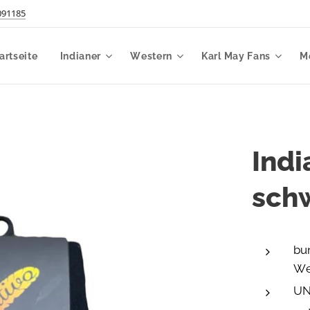
091185
artseite
Indianer
Western
Karl May Fans
M
Ind
sch
bu
We
UN