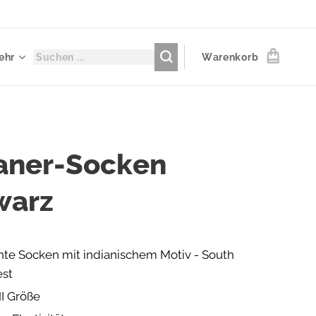
ehr
Warenkorb
ianer-Socken
warz
nte Socken mit indianischem Motiv - South
st
I Größe