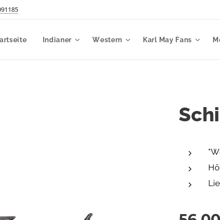
091185
artseite
Indianer
Western
Karl May Fans
M
Sch
"W
Hö
Lie
56,0