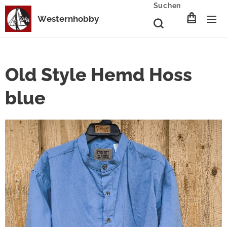
Suchen
Westernhobby
Old Style Hemd Hoss
blue