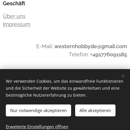
Geschäft
Über uns
Impressum
E-Mail:
westernhobbyde@gmail.com
Telefon:
+491776091185
Widerrufen
Wir verwenden Cookies, um das einwandfreie Funktionieren
und die Sicherheit der Website zu gewährleitsen und eine
bestmögliche Nutzererfahrung zu bieten.
Cookies
Nur notwendige akzeptieren
Alle akzeptieren
Zum Warenkorb hinzufügen
Erweiterte Einstellungen öffnen