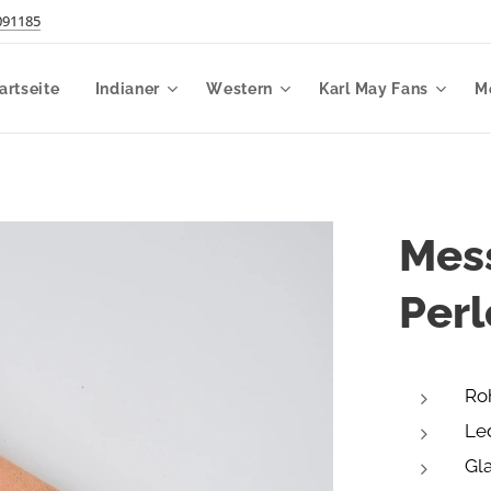
091185
artseite
Indianer
Western
Karl May Fans
M
Mes
Perl
Ro
Le
Gl