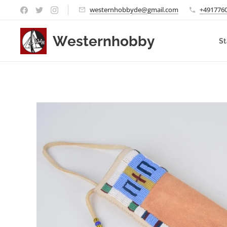
westernhobbyde@gmail.com
+491776
Westernhobby
St