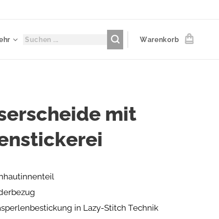
ehr
Warenkorb
serscheide mit
enstickerei
hhautinnenteil
derbezug
asperlenbestickung in Lazy-Stitch Technik