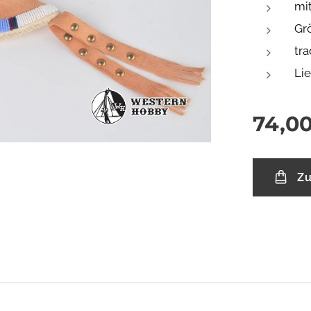
mit
Gr
tra
Lie
74,0
Zu