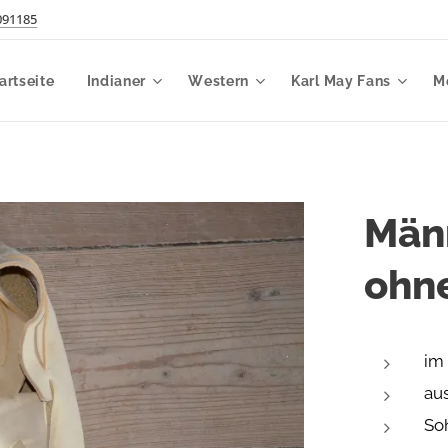
091185
artseite
Indianer
Western
Karl May Fans
M
Män
ohne
im 
au
So