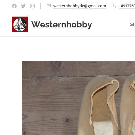
westernhobbyde@gmail.com
+491776
Westernhobby
St