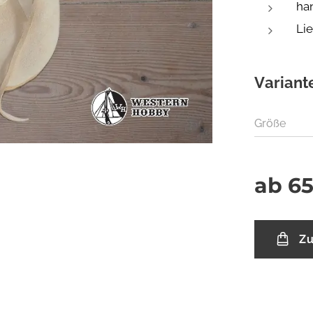
ha
Li
Variant
Größe
ab
65
Zu