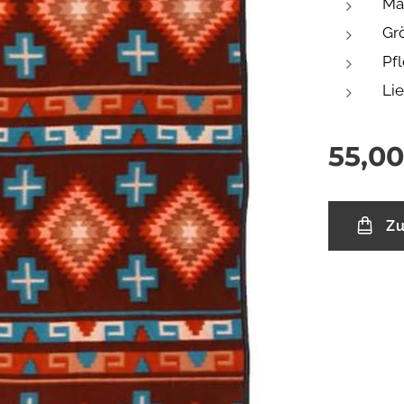
Mat
Grö
Pf
Lie
55,00
Zu