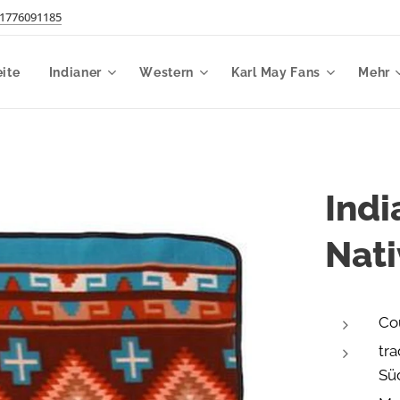
1776091185
eite
Indianer
Western
Karl May Fans
Mehr
Indi
Nati
Co
tra
Sü