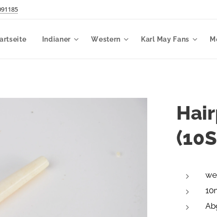
091185
artseite
Indianer
Western
Karl May Fans
M
Hair
(10S
we
10
Ab