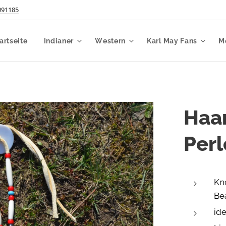
091185
artseite
Indianer
Western
Karl May Fans
M
Haa
Perl
Kn
Be
id