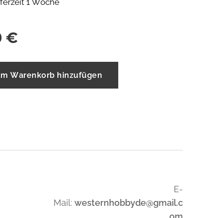
eferzeit 1 Woche
0
€
m Warenkorb hinzufügen
E-
Mail:
westernhobbyde@gmail.c
om