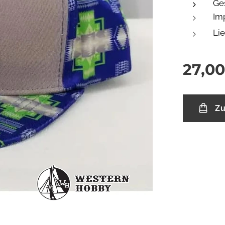
Ge
Im
Lie
27,00
Zu