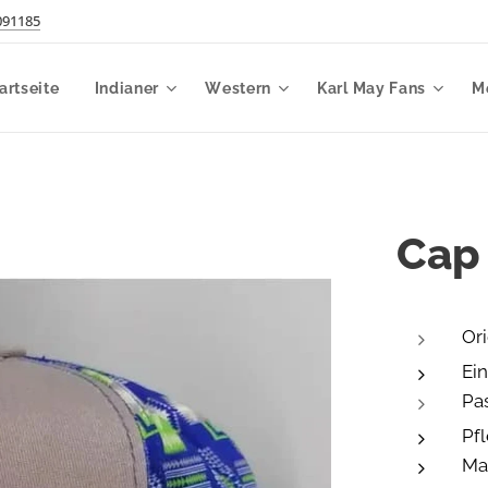
091185
artseite
Indianer
Western
Karl May Fans
M
Cap
Ori
Ei
Pa
Pf
Ma