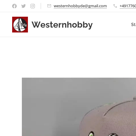
westernhobbyde@gmail.com
+491776
Westernhobby
St