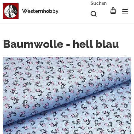
Suchen
Westernhobby
Baumwolle - hell blau